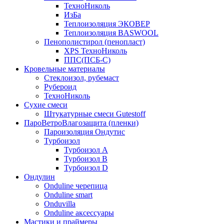
ТехноНиколь
ИзБа
Теплоизоляция ЭКОВЕР
Теплоизоляция BASWOOL
Пенополистирол (пенопласт)
XPS ТехноНиколь
ППС(ПСБ-С)
Кровельные материалы
Стеклоизол, рубемаст
Рубероид
ТехноНиколь
Сухие смеси
Штукатурные смеси Gutestoff
ПароВетроВлагозащита (пленки)
Пароизоляция Ондутис
Турбоизол
Турбоизол А
Турбоизол B
Турбоизол D
Ондулин
Onduline черепица
Onduline smart
Onduvilla
Onduline аксессуары
Мастики и праймеры