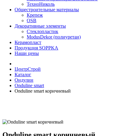
ТехноНиколь
Общестроительные материалы
Крепеж
OSB
Декоративные элементы
Стеклопластик
ModusDekor (полиуретан)
Керамопласт
Продукция SOPPKA
Наши цены
ЦентрСтрой
Каталог
Ондулин
Onduline smart
Onduline smart коричневый
Onduline smart коричневый