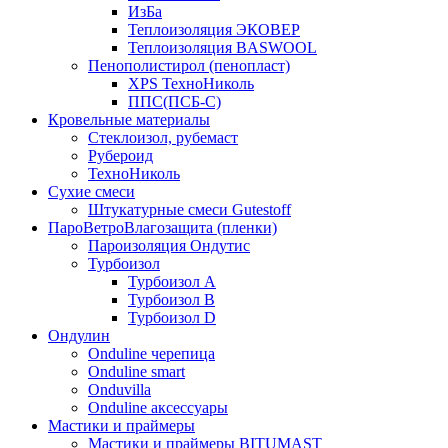
ИзБа
Теплоизоляция ЭКОВЕР
Теплоизоляция BASWOOL
Пенополистирол (пенопласт)
XPS ТехноНиколь
ППС(ПСБ-С)
Кровельные материалы
Стеклоизол, рубемаст
Рубероид
ТехноНиколь
Сухие смеси
Штукатурные смеси Gutestoff
ПароВетроВлагозащита (пленки)
Пароизоляция Ондутис
Турбоизол
Турбоизол А
Турбоизол B
Турбоизол D
Ондулин
Onduline черепица
Onduline smart
Onduvilla
Onduline аксессуары
Мастики и праймеры
Мастики и праймеры BITUMAST